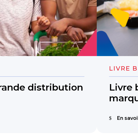
LIVRE 
ande distribution
Livre 
marq
En savoi