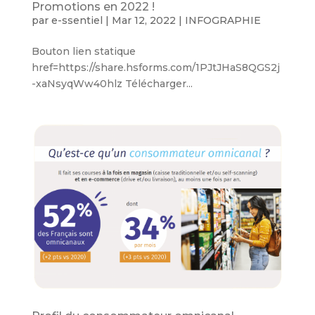
Promotions en 2022 !
par
e-ssentiel
|
Mar 12, 2022
|
INFOGRAPHIE
Bouton lien statique
href=https://share.hsforms.com/1PJtJHaS8QGS2j
-xaNsyqWw40hlz Télécharger...